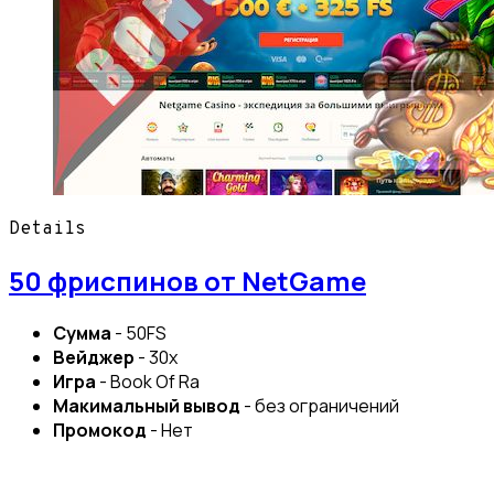
Details
50 фриспинов от NetGame
Сумма
- 50FS
Вейджер
- 30х
Игра
- Book Of Ra
Макимальный вывод
- без ограничений
Промокод
- Нет