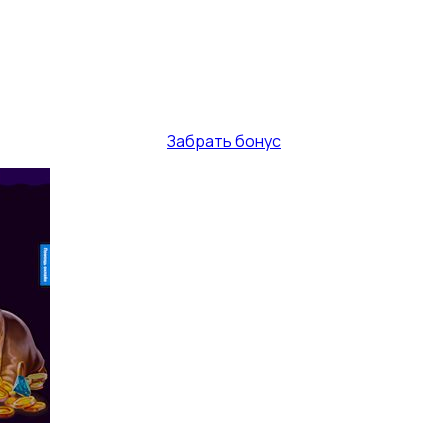
Забрать бонус