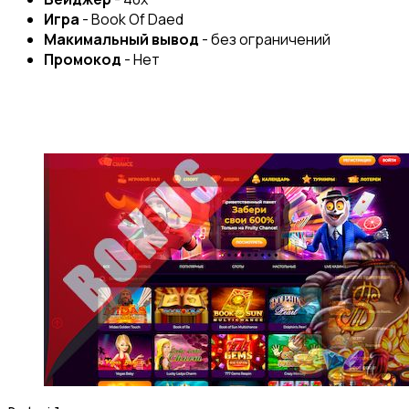
Игра
- Book Of Daed
Макимальный вывод
- без ограничений
Промокод
- Нет