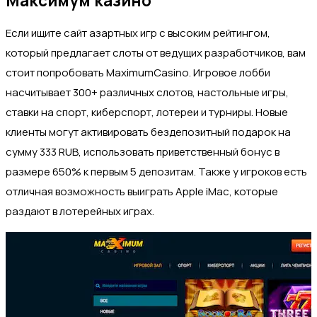
Максимум казино
Если ищите сайт азартных игр с высоким рейтингом,
который предлагает слоты от ведущих разработчиков, вам
стоит попробовать MaximumCasino. Игровое лобби
насчитывает 300+ различных слотов, настольные игры,
ставки на спорт, киберспорт, лотереи и турниры. Новые
клиенты могут активировать бездепозитный подарок на
сумму 333 RUB, использовать приветственный бонус в
размере 650% к первым 5 депозитам. Также у игроков есть
отличная возможность выиграть Apple iMac, которые
раздают в лотерейных играх.