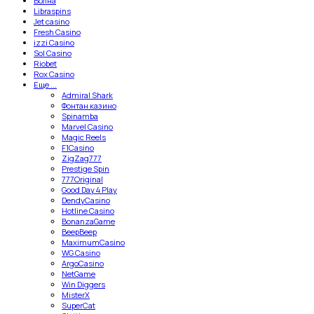
Волна
Libraspins
Jet casino
Fresh Casino
izzi Casino
Sol Casino
Riobet
Rox Casino
Еще ...
Admiral Shark
Фонтан казино
Spinamba
Marvel Casino
Magic Reels
F1Casino
ZigZag777
Prestige Spin
777Original
Good Day 4 Play
DendyCasino
Hotline Casino
BonanzaGame
BeepBeep
MaximumCasino
WG Casino
ArgoCasino
NetGame
Win Diggers
MisterX
SuperCat