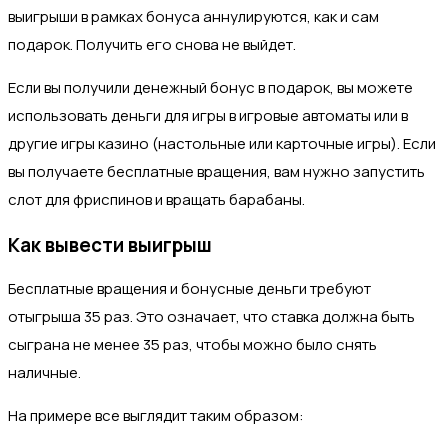
выигрыши в рамках бонуса аннулируются, как и сам
подарок. Получить его снова не выйдет.
Если вы получили денежный бонус в подарок, вы можете
использовать деньги для игры в игровые автоматы или в
другие игры казино (настольные или карточные игры). Если
вы получаете бесплатные вращения, вам нужно запустить
слот для фриспинов и вращать барабаны.
Как вывести выигрыш
Бесплатные вращения и бонусные деньги требуют
отыгрыша 35 раз. Это означает, что ставка должна быть
сыграна не менее 35 раз, чтобы можно было снять
наличные.
На примере все выглядит таким образом: