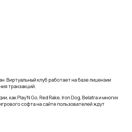
ан. Виртуальный клуб работает на базе лицензии
ния транзакций.
как Play’N Go, Red Rake, Iron Dog, Belatra и многих
игрового софта на сайте пользователей ждут