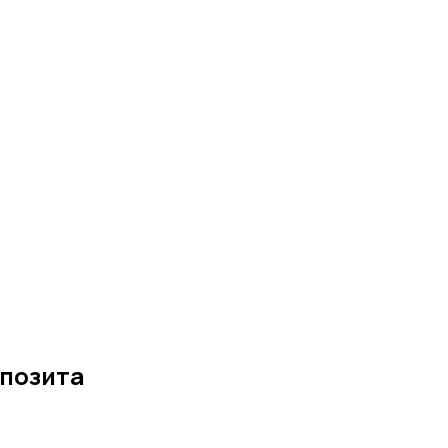
епозита