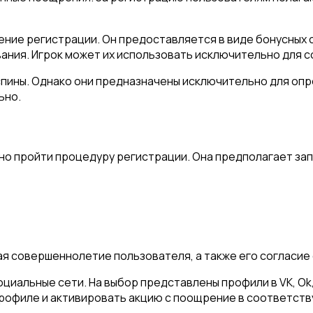
ние регистрации. Он предоставляется в виде бонусных с
ания. Игрок может их использовать исключительно для 
спины. Однако они предназначены исключительно для оп
ьно.
но пройти процедуру регистрации. Она предполагает за
я совершеннолетие пользователя, а также его согласие 
иальные сети. На выбор представлены профили в VK, Ok, T
профиле и активировать акцию с поощрение в соответст