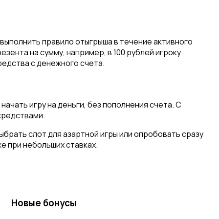
 выполнить правило отыгрыша в течение активного
езента на сумму, например, в 100 рублей игроку
редства с денежного счета.
ачать игру на деньги, без пополнения счета. С
средствами.
ыбрать слот для азартной игры или опробовать сразу
е при небольших ставках.
Новые бонусы