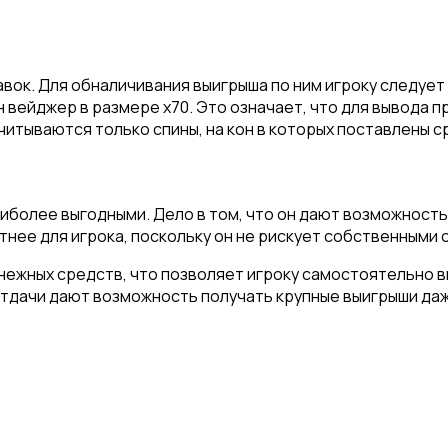
вок. Для обналичивания выигрыша по ним игроку следует
 вейджер в размере x70. Это означает, что для вывода пр
читываются только спины, на кон в которых поставлены с
олее выгодными. Дело в том, что он дают возможность н
нее для игрока, поскольку он не рискует собственными 
енежных средств, что позволяет игроку самостоятельно в
тдачи дают возможность получать крупные выигрыши даж