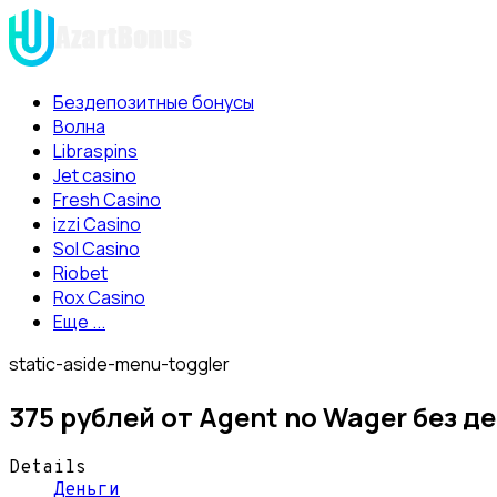
Бездепозитные бонусы
Волна
Libraspins
Jet casino
Fresh Casino
izzi Casino
Sol Casino
Riobet
Rox Casino
Еще ...
static-aside-menu-toggler
375 рублей от Agent no Wager без д
Details
Деньги