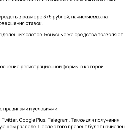
редств в размере 375 рублей, начисляемых на
совершения ставок.
ределенных слотов. Бонусные же средства позволяют
полнение регистрационной формы, в которой
с правилами и условиями.
witter, Google Plus, Telegram. Также для получения
вующем разделе. После этого презент будет начислен